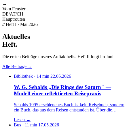
→
Vom Fenster
DE
/AT/CH
Hauptrouten
// Heft I · Mai 2026
Aktuelles
Heft
.
Die ersten Beiträge unseres Auftakthefts. Heft II folgt im Juni.
Alle Beiträge →
Bibliothek · 14 min
22.05.2026
W. G. Sebalds „Die Ringe des Saturn" —
Modell einer reflektierten Reisepraxis
Sebalds 1995 erschienenes Buch ist kein Reisebuch, sondern
ein Buch, das aus dem Reisen entstanden ist. Über die
Verschränkung von Gehen, Sehen und Schreiben — und über
Lesen
→
die Grenzen, an denen sein Verfahren nur sein eigenes bleibt.
Bus · 11 min
17.05.2026