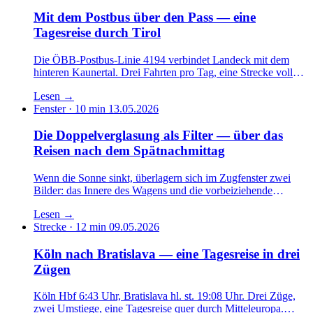
Mit dem Postbus über den Pass — eine
Tagesreise durch Tirol
Die ÖBB-Postbus-Linie 4194 verbindet Landeck mit dem
hinteren Kaunertal. Drei Fahrten pro Tag, eine Strecke voller
Serpentinen, ein gelber Bus als kulturelle Infrastruktur. Eine
Lesen
→
Reportage von der Rückbank.
Fenster · 10 min
13.05.2026
Die Doppelverglasung als Filter — über das
Reisen nach dem Spätnachmittag
Wenn die Sonne sinkt, überlagern sich im Zugfenster zwei
Bilder: das Innere des Wagens und die vorbeiziehende
Landschaft. Ein Essay über eine kleine optische Tatsache und
Lesen
→
das, was sie mit unserer Wahrnehmung tut.
Strecke · 12 min
09.05.2026
Köln nach Bratislava — eine Tagesreise in drei
Zügen
Köln Hbf 6:43 Uhr, Bratislava hl. st. 19:08 Uhr. Drei Züge,
zwei Umstiege, eine Tagesreise quer durch Mitteleuropa.