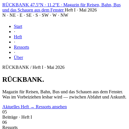
RÜCKBANK
47.5°N · 11.2°E
·
Magazin für Reisen, Bahn, Bus
und das Schauen aus dem Fenster
Heft I · Mai 2026
N
·
NE
·
E
·
SE
·
S
·
SW
·
W
·
NW
Start
·
Heft
·
Ressorts
·
Über
RÜCKBANK / Heft I · Mai 2026
RÜCKBANK
.
Magazin für Reisen, Bahn, Bus und das Schauen aus dem Fenster.
Was im Vorbeiziehen lesbar wird — zwischen Abfahrt und Ankunft.
Aktuelles Heft →
Ressorts ansehen
05
Beiträge · Heft I
06
Ressorts