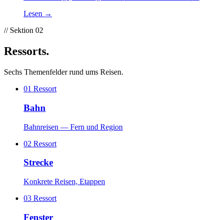
Über Anschluss-Logik, Wagentypen, Tageszeit-Übergänge
Lesen
→
— und das, was sich zwischen den Bahnhöfen zeigt.
// Sektion 02
Ressorts
.
Sechs Themenfelder rund ums Reisen.
01
Ressort
Bahn
Bahnreisen — Fern und Region
02
Ressort
Strecke
Konkrete Reisen, Etappen
03
Ressort
Fenster