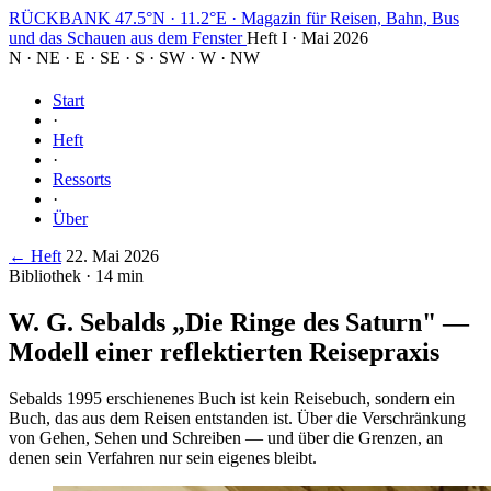
RÜCKBANK
47.5°N · 11.2°E
·
Magazin für Reisen, Bahn, Bus
und das Schauen aus dem Fenster
Heft I · Mai 2026
N
·
NE
·
E
·
SE
·
S
·
SW
·
W
·
NW
Start
·
Heft
·
Ressorts
·
Über
← Heft
22. Mai 2026
Bibliothek · 14 min
W. G. Sebalds „Die Ringe des Saturn" —
Modell einer reflektierten Reisepraxis
Sebalds 1995 erschienenes Buch ist kein Reisebuch, sondern ein
Buch, das aus dem Reisen entstanden ist. Über die Verschränkung
von Gehen, Sehen und Schreiben — und über die Grenzen, an
denen sein Verfahren nur sein eigenes bleibt.